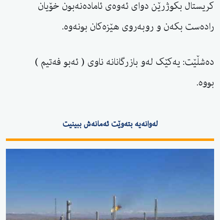
کریستال بکوژرێن دوای ئەوەی ئامادەنەبون خۆیان
رادەست بکەن و روبەروی هێزەکان بونەوە.
دەشڵێت: یەکێک لەو بازرگانانە ناوی ( ئەبو فەتیم )
بووە.
لەوانەیە بتەوێت ئەمانەش ببینیت