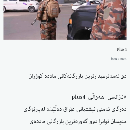
Plus4
berî 1 meh
دو لەمەترسیدارترین بازرگانەکانی ماددە کوژران
#ئاژانسی_هەواڵی_plus4
دەزگای ئەمنی نیشتمانی عێراق دەڵێت: لەپارێزگای
مەیسان توانرا دوو گەورەترین بازرگانی ماددەی