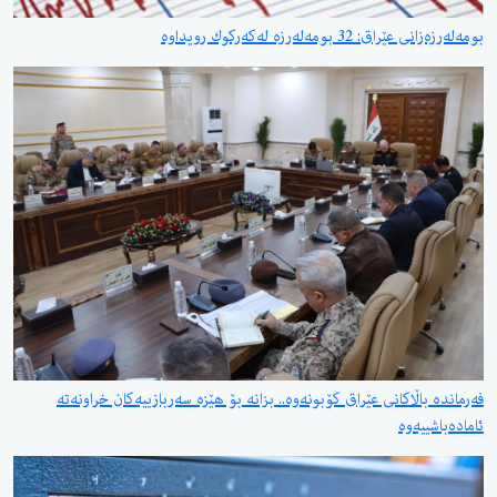
بومەلەرزەزانی عێراق: 32 بومەلەرزە لەكەركوك رویداوە
فەرماندە باڵاکانی عێراق کۆبونەوە.. بزانە بۆ هێزە سەربازییەکان خراونەتە
ئامادەباشییەوە