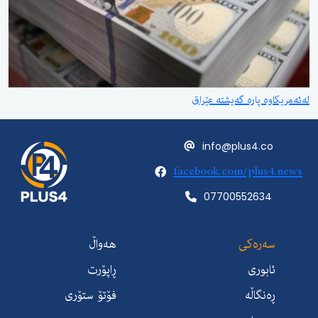
لەئەمریكاوە پارە گەیشتە عێراق
info@plus4.co
facebook.com/plus4.news
07700552634
سەرەکی
هەواڵ
ئابوری
ڕاپۆرت
ڕەنگاڵە
فۆتۆ ستۆری