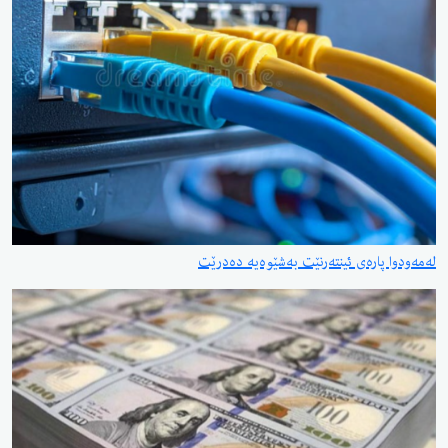
لەمەودوا پارەی ئینتەرنێت بەشێوەیە دەدرێت