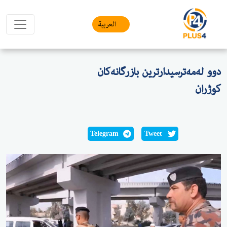
العربیة
دوو لەمەترسیدارترین بازرگانەکان
کوژران
Telegram
Tweet