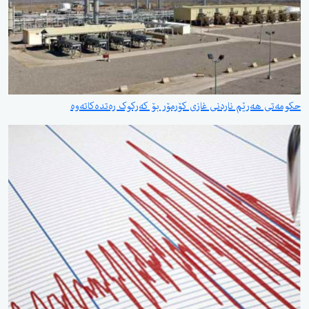
حکومەتی هەرێم ناردنی غازی کۆرمۆر بۆ کەرکوک رەتدەکاتەوە