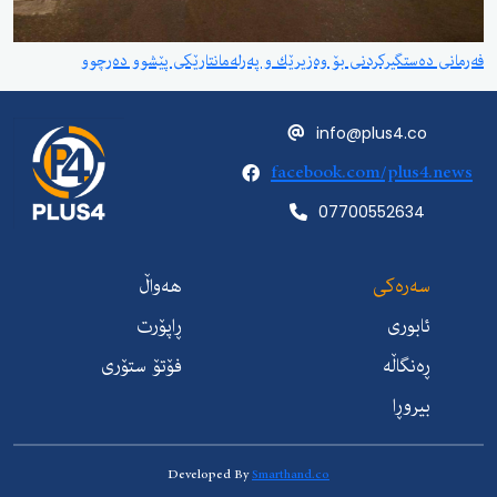
فەرمانی دەستگیركردنی بۆ وەزیرێك و پەرلەمانتارێكی پێشوو دەرچوو
info@plus4.co
facebook.com/plus4.news
07700552634
سەرەکی
هەواڵ
ئابوری
ڕاپۆرت
ڕەنگاڵە
فۆتۆ ستۆری
بیروڕا
Developed By
Smarthand.co