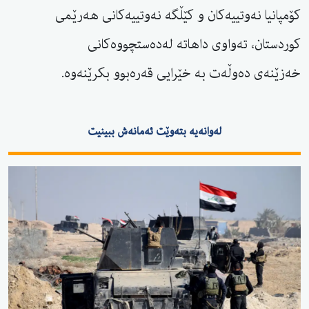
کۆمپانیا نەوتییەکان و کێڵگە نەوتییەکانی هەرێمی
کوردستان، تەواوی داهاتە لەدەستچووەکانی
خەزێنەی دەوڵەت بە خێرایی قەرەبوو بکرێنەوە.
لەوانەیە بتەوێت ئەمانەش ببینیت