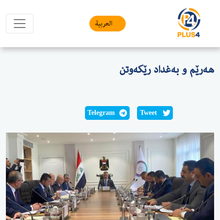
العربیة
هەرێم و بەغداد رێکەوتن
Telegram
Tweet