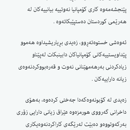
پێنجشەمەوە کاری کۆمپانیا نەوتییە بیانییەکان لە
هەرێمی کوردستان دەستپێبکاتەوە .
ئەوەشی خستوەتەڕوو، زەیدی بڕیاریشیداوە هەموو
پێداویستییەکانی کۆمپانیاکان دابینبکات لەپێناو
زیادکردنی بەرهەمهێنانی نەوت و قەرەبووکردنەوەی
زیانە داراییەکان .
زەیدی لە کۆبونەوەکەدا جەختی کردەوە، بەهۆی
داخرانی گەرووی هورمزەوە عێراق زیانی دارایی زۆری
بەرکەوتووەو دەبێت لەرێگەی کاراکردنەوەیکاری