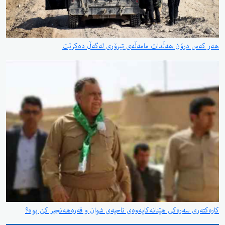
هەر کەس درۆن هەڵدات مامەڵەی تیرۆری لەگەڵ دەکرێت
کارەکتەری سەرەکی هێنانەکایەوەی ناحیەی شوان و قەرەهەنجیر کێ بوە؟