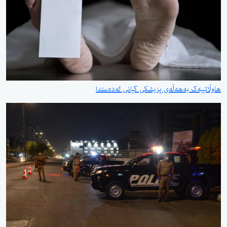
هاوڵاتییەک بەهەڵەی پزیشکی گیانی لەدەستدا