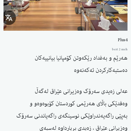
Plus4
berî 2 meh
هەرێم و بەغداد رێکەوتن کۆمپانیا بیانییەکان
دەستبەکارکردن ئەکەنەوە
عەلی زەیدی سەرۆک وەزیرانی عێراق لەگەڵ
وەفدێکی باڵای هەرێمی کوردستان کۆبوەوەو و
بەپێی راگەیەندراوێکی نوسینگەی راگەیاندنی سەرۆک
وەزیرانی عێراق ، زەیدی بڕیارداوە لەسبەی