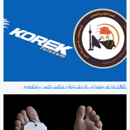
CMC داوا لە بەشدارانی کۆڕەک تیلکۆم دەکات باڵانس پڕنەکەنەوە