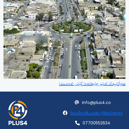
هاوڵاتییەک لەنێو چایخانەدا گیانی لەدەستدا
info@plus4.co
facebook.com/plus4.news
07700552634