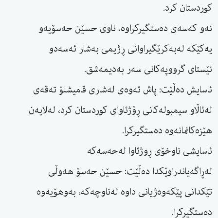
کوردستان کرد.
ئەو کەسەی دەستگیرکراوە، ناوی حسێن حەسۆیەو
یەكێكە لەبەكرێگیراوانی ڕژیمی بەشار ئەسەدو
ئێستای گرووپەكانی سەر بەدیمەشق.
ئاسایش دەڵێت: پاش ئەوەی لەشاری قامیشلۆ تەقەى
لەئاڵاو سیمبولەكانی ڕۆژئاوای كوردستان كرد، لەلایەن
هێزەكانمانەوە دەستگیركرا.
ئاسایشی ناوخۆی ڕوژئاوا لەحەسەکە
لەڕاگەیاندراوێکدا دەڵێت: حسێن حەسۆ هەوڵی
تێكدانی پێكەوەژیانی داوە لەناوچەكە، بەوهۆیەوە
دەستگیرکرا.