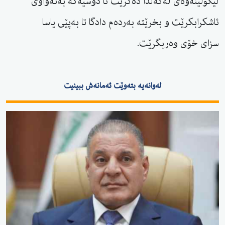
لێکۆڵینەوەی لەگەڵدا دەکرێت تا دۆسیەکە بەتەواوی
ئاشکرابکرێت و بخرێتە بەردەم دادگا تا بەپێی یاسا
سزای خۆی وەربگرێت.
لەوانەیە بتەوێت ئەمانەش ببینیت