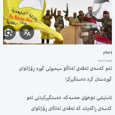
plus4
berî 3 meh
ئەو کەسەی تەقەی لەئاڵاو سیمبولی کورد ڕۆژئاوای
کوردستان کرد دەستگیرکرا
ئاسایشی ناوخۆی حەسەكە، دەستگیرکردنی ئەو
کەسەی ڕاگەیاند کە تەقەی لەئاڵای ڕۆژئاوای