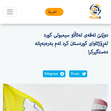
العربیة
دوێنێ تەقەی لەئاڵاو سیمبولی کورد
لەڕۆژئاوای کوردستان کرد ئەم بەرەبەیانە
دەستگیرکرا
Telegram
Tweet