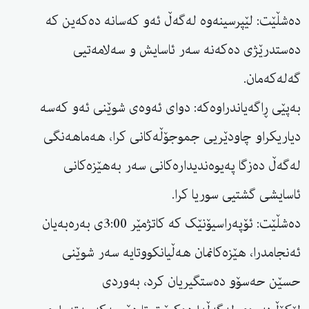
دەشڵێت: لێپرسینەوە لەگەڵ ئەو کەسانە دەکەین کە
دەستدرێژی دەکەنە سەر ئاسایش و سەلامەتیی
گەلەکەمان.
بەپێی ڕاگەیاندراوەکە: دوای ئەوەی شوێنی ئەو کەسە
دیاریکراو چاودێریی جموجۆڵەکانی کرا، هەماهەنگی
لەگەڵ دەزگا پەیوەندیدارەکانی سەر بەهێزەکانی
ئاسایشی گشتیی سوریا کرا.
دەشڵێت: ئۆپەراسیۆنێک کە کاتژمێر 3:00ی بەرەبەیان
ئەنجامدرا، هێزەکانمان هەڵیانکووتایە سەر شوێنی
حسێن حەسۆو دەستگیریان کرد، بەوردی