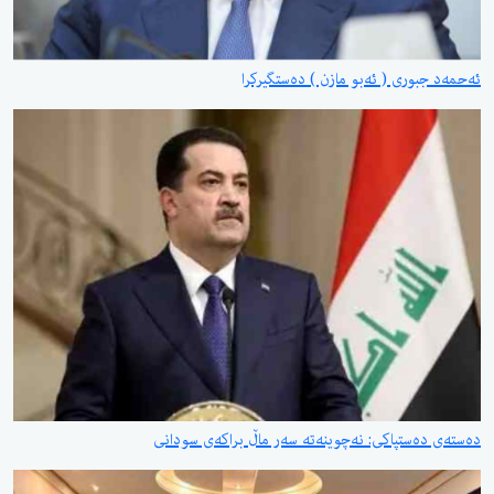
ئەحمەد جبوری ( ئەبو مازن ) دەستگیرکرا
دەستەی دەستپاکی: نەچوینەتە سەر ماڵ براکەی سودانی