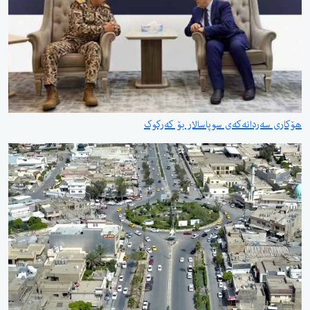
هۆکاری سەردانەکەی سوپاسالار بۆ کەرکوک