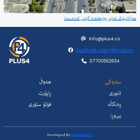
هاوڵاتییەک لەنێو چایخانەدا گیانی لەدەستدا
info@plus4.co
facebook.com/plus4.news
07700552634
سەرەکی
هەواڵ
ئابوری
ڕاپۆرت
ڕەنگاڵە
فۆتۆ ستۆری
بیروڕا
Developed By
Smarthand.co