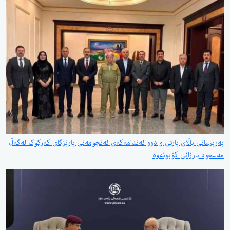
بەرپرسانی باڵای پارتی و دوو ئەندامەکەی ئەنجومەنی پارێزگای کەرکوک لەگەڵ
مەسعود بارزانی کۆبونەوە