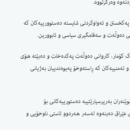
نەوە وەرگرتووە.
 پەکخستن و تەواوکردنی شایستە دەستوورییەکان کە
ی دەوڵەت و سەقامگیری سیاسی و ئابوورین.
 کۆمار، کاروانی دەوڵەت پەکدەخات و دەبێتە هۆی
 ئەمنییەکان کە ڕاستەوخۆ پەیوەندییان بەژیانی
ێنەران بەرپرسیارێتییە دەستورییەکانی بۆ
عێراق دەبنەوە لەسەر هەردوو ئاستی ناوخۆیی و