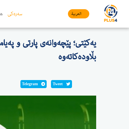
سەرەکی
هە
العربیة
یەکێتی؛ پێچەوانەی پارتی و پەیا
بڵاودەکاتەوە
Telegram
Tweet