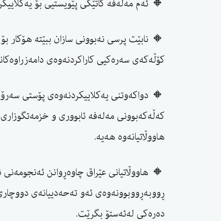
🔸 ئەم مەلەفە کاتێکی پێویستیی بۆ یەکلاییکرد
🔸 نابێت پرسی نەبوونی سازان ببێتە هۆکار بۆ
کۆڵەکەی سەرەکیی کاراکردنەوەی دامەزراوەکان
🔸 دواکەوتنی یەکلاییکردنەوەی پۆستی سەرۆک
کەڵەکەبوونی مەلەفە ئابووری و خزمەتگوزاری و
هاووڵاتیانەوە هەیە.
🔸 هاووڵاتیانی عێراق چاوەڕوانن ئەنجومەنی نو
ڕووبەڕووبوونەوەی ئەو تەحەدییانەی دووچاری 
دەرەکی لەئەستۆ بگرێت.