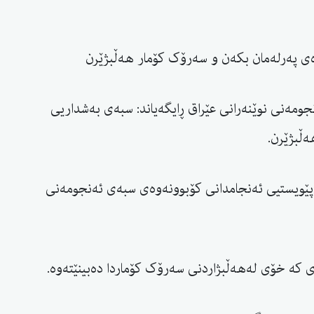
ەی پەرلەمان بکەن و سەرۆک کۆمار هەڵبژێرن
جومەنی نوێنەرانی عێراق ڕایگەیاند: سبەی بەشداریی
ڵبژێرن.
ێویستیی ئەنجامدانی کۆبوونەوەی سبەی ئەنجومەنی
 کە خۆی لەهەڵبژاردنی سەرۆک کۆماردا دەبینێتەوە.