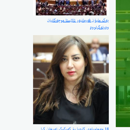
یەک ملیۆن فەرمانبەر تائێستا موچەکانیان
وەرنەگرتووە
18 مەحاویلەی کارەبا بۆ کەرکوک تەرخان کرا