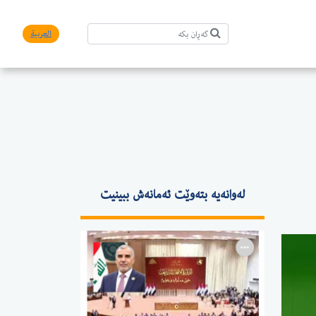
العربیة
لەوانەیە بتەوێت ئەمانەش ببینیت