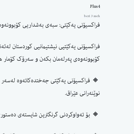
Plus4
berî 3 meh
فراکسیۆنی یەكێتی: سبەی بەشداریی کۆبوونەو
فراکسیۆنی یەکێتیی نیشتیمانیی کوردستان لەئەن
کۆبوونەوەی پەرلەمان بکەن و سەرۆک کۆمار هە
🔸 فراکسیۆنی یەکێتی جەختدەکاتەوە لەسەر پ
نوێنەرانی عێراق.
🔸 بۆ تەواوکردنی گرنگترین شایستەی دەستوری