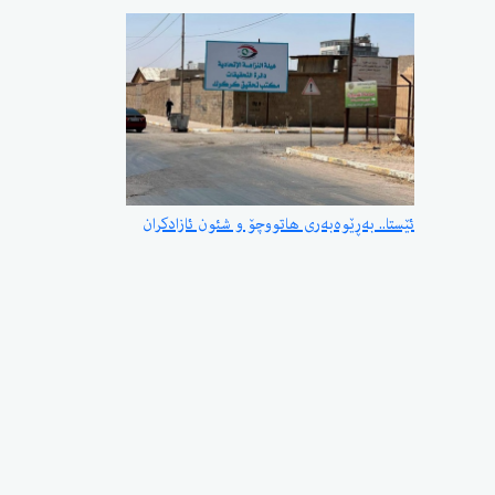
ئێستا.. بەڕێوەبەری هاتووچۆ و شئون ئازادکران