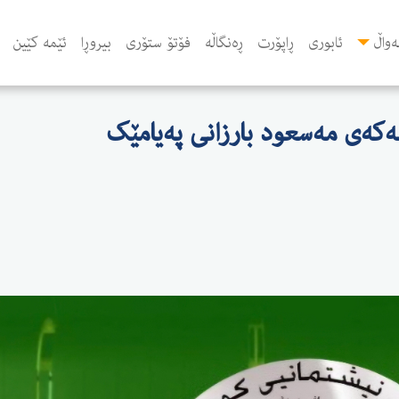
واڵ
ئابوری
ڕاپۆرت
ڕەنگاڵە
فۆتۆ ستۆری
بیروڕا
ئێمە کێین
مەکەی مەسعود بارزانی پەیامێک