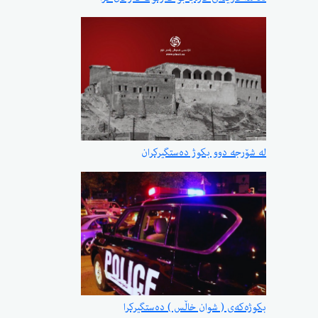
لە شۆرجە دوو بکوژ دەستگیرکران
بکوژەکەی ( شوان خاڵس ) دەستگیرکرا