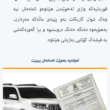
قوربانیەکە وازی لەخوێندن هێناوەو ئامادەش نیە
وەک شوان کاربکات بەو پێیەی ماڵەکە مەڕدارن،
بەهۆیەوە دەنگە دەنگ دروستبوە و برا گەورەکەشی
بە فیشەک کۆتایی بەژیانی هێناوە.
لەوانەیە بتەوێت ئەمانەش ببینیت