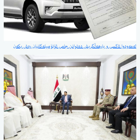
لەمەودوا تاکسی و بارهەڵگریش دەتوانن جامی ئۆتۆمبیلەکانیان رەش بکەن