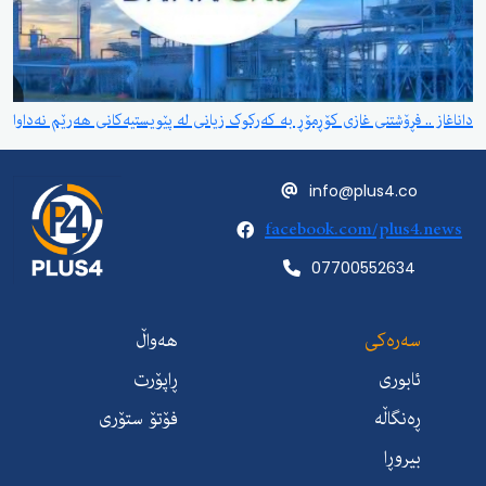
داناغاز .. فڕۆشتنی غازی کۆڕمۆڕ بە کەرکوک زیانی لە پێویستیەکانی هەرێم نەداوا
info@plus4.co
facebook.com/plus4.news
07700552634
سەرەکی
هەواڵ
ئابوری
ڕاپۆرت
ڕەنگاڵە
فۆتۆ ستۆری
بیروڕا