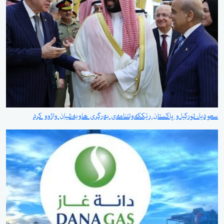
سعودیا، تورکیا و پاکستان رێککەوتننامەی بەرگری هاوبەشیان واژوو کرد