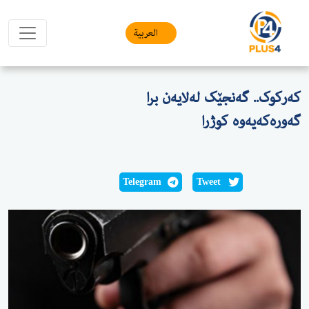
العربیة
کەرکوک.. گەنجێک لەلایەن برا
گەورەکەیەوە کوژرا
Telegram
Tweet