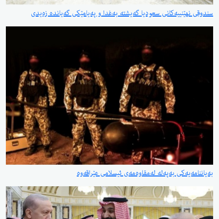
سندوقی نهێنییەكانی سعودیا گەیشتە بەغدا و پەیامێكی گەیاندە زەیدی
بەیاننامەیەكی بەپەلە لەمقاوەمەی ئیسلامی عێراقەوە