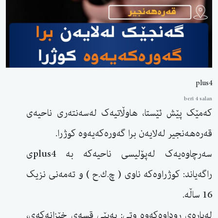
plus4
berî 4 salan
کەمێک پێش ئێستا، هاوڵاتیەک لەسەنتەری ناحیەی
قەرەهەنجیر لەلایەن برا گەورەکەیەوە کوژرا.
سەرچاوەیەک لەپۆلیسی ناحیەکە بە plus4ی
راگەیاند: کوژراوەکە ناوی ( چ.ك.ح ) و تەمەنی نزیک
16 ساڵە.
لەبارەی روداوەکەوە وتی: بەپێی قسەی خێزانەکەی،