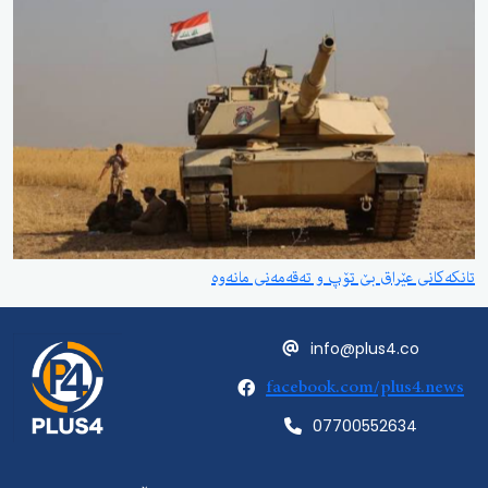
تانكەكانی عێراق بێ تۆپ و تەقەمەنی مانەوە
info@plus4.co
facebook.com/plus4.news
07700552634