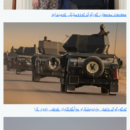
محەمەد سەمعان: کەرکوک لەدەستێکی ئەمیندایە
لەکەرکوک داعش بۆردومانکراو مۆڵگەکانیان تەختی زەوی کرا