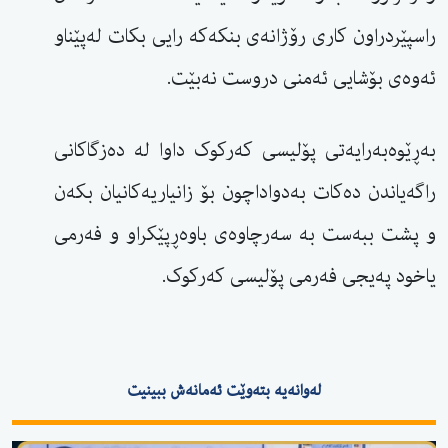
راسپێردراون کاری رۆژانەی بنکەکە رایی بکات لەپێناو
ئەوەی بۆشایی ئەمنی دروست نەبێت.
بەڕێوەبەرایەتی پۆلیسی کەرکوک داوا لە دەزگاکانی
راگەیاندن دەکات بەدواداچون بۆ زانیاریەکانیان بکەن
و پشت ببەست بە سەرچاوەی باوەڕپێکراو و فەرمی
یاخود پەیجی فەرمی پۆلیسی کەرکوک.
لەوانەیە بتەوێت ئەمانەش ببینیت