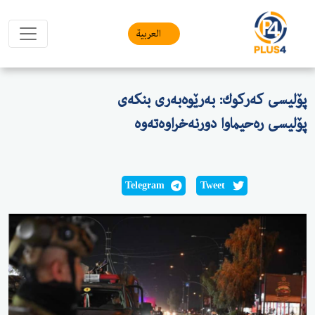
العربیة
پۆلیسی كه‌ركوك: به‌رێوه‌به‌ری بنكه‌ی
پۆلیسی ره‌حیماوا دورنه‌خراوه‌ته‌وه‌
Telegram
Tweet