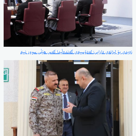
زەیدی بۆ لیژنەی دارایی: لەدۆسییەی گەندەڵیدا کەس هێڵی سوور نییە