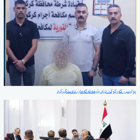
پۆلیسی کەرکوک: دزە بلیمەتەکەمان دەستگیرکرد