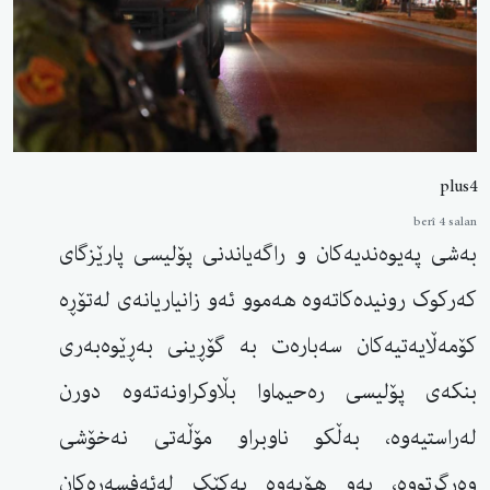
plus4
berî 4 salan
بەشی پەیوەندیەکان و راگەیاندنی پۆلیسی پارێزگای
کەرکوک رونیدەکاتەوە هەموو ئەو زانیاریانەی لەتۆڕە
کۆمەڵایەتیەکان سەبارەت بە گۆڕینی بەڕێوەبەری
بنکەی پۆلیسی رەحیماوا بڵاوکراونەتەوە دورن
لەراستیەوە، بەڵکو ناوبراو مۆڵەتی نەخۆشی
وەرگرتووە، بەو هۆیەوە یەکێک لەئەفسەرەکان