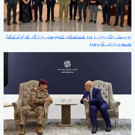
بەرپرسانی باڵای پارتی و دوو ئەندامەکەی ئەنجومەنی پارێزگای کەرکوک لەگەڵ
مەسعود بارزانی کۆبونەوە