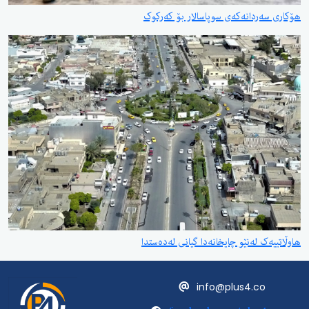
هۆکاری سەردانەکەی سوپاسالار بۆ کەرکوک
هاوڵاتییەک لەنێو چایخانەدا گیانی لەدەستدا
info@plus4.co