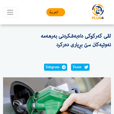
العربیة
لقی كەركوكی داەبەشكردنی بەرهەمە
نەوتیەكان سێ بڕیاری دەركرد
Telegram
Tweet