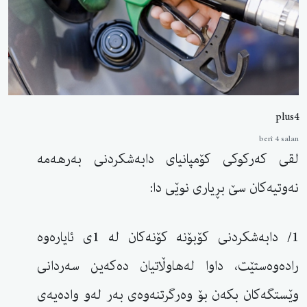
plus4
berî 4 salan
لقی کەرکوکی کۆمپانیای دابەشکردنی بەرهەمە
نەوتیەکان سێ بڕیاری نوێی دا:
1/ دابەشکردنی کۆبۆنە کۆنەکان لە 1ی ئایارەوە
رادەوەستێت، داوا لەهاوڵاتیان دەکەین سەردانی
وێستگەکان بکەن بۆ وەرگرتنەوەی بەر لەو وادەیەی