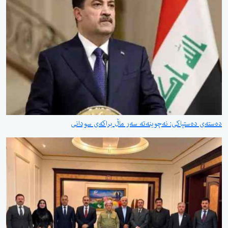
دەستەی دەستپاکی: نەچوینەتە سەر ماڵ براکەی سودانی