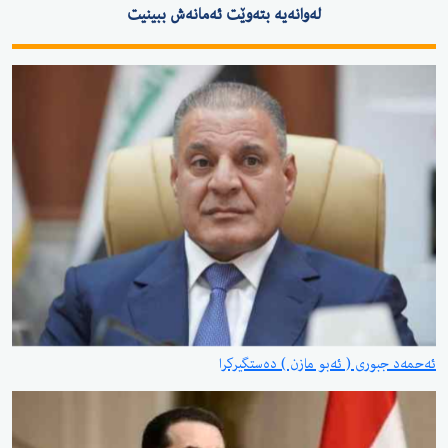
لەوانەیە بتەوێت ئەمانەش ببینیت
ئەحمەد جبوری ( ئەبو مازن ) دەستگیرکرا