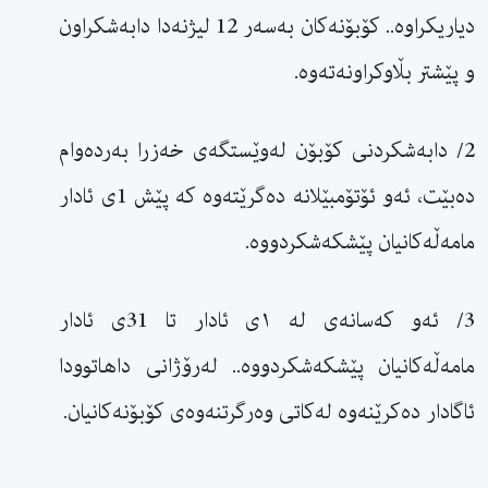
دیاریکراوە.. کۆبۆنەکان بەسەر 12 لیژنەدا دابەشکراون
و پێشتر بڵاوکراونەتەوە.
2/ دابەشکردنی کۆبۆن لەوێستگەی خەزرا بەردەوام
دەبێت، ئەو ئۆتۆمبێلانە دەگرێتەوە کە پێش 1ی ئادار
مامەڵەکانیان پێشکەشکردووە.
3/ ئەو کەسانەی لە ١ی ئادار تا 31ی ئادار
مامەڵەکانیان پێشکەشکردووە.. لەرۆژانی داهاتوودا
ئاگادار دەکرێنەوە لەکاتی وەرگرتنەوەی کۆبۆنەکانیان.