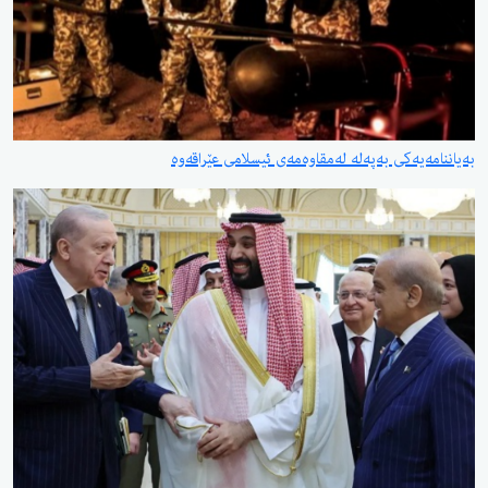
بەیاننامەیەكی بەپەلە لەمقاوەمەی ئیسلامی عێراقەوە