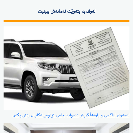
لەوانەیە بتەوێت ئەمانەش ببینیت
لەمەودوا تاکسی و بارهەڵگریش دەتوانن جامی ئۆتۆمبیلەکانیان رەش بکەن