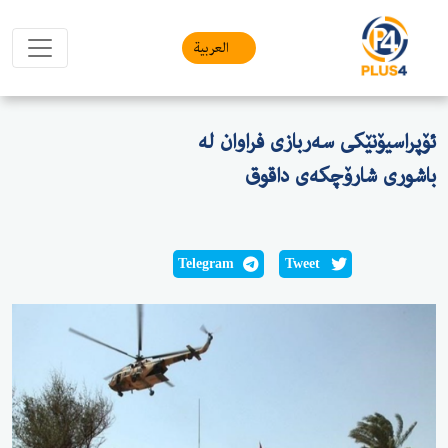
العربیة
ئۆپراسیۆنێکی سەربازی فراوان لە
باشوری شارۆچکەی داقوق
Telegram
Tweet