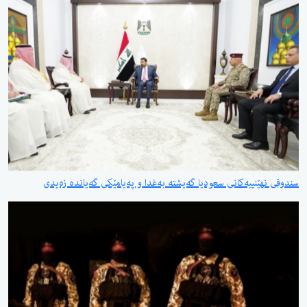
سندوقی نهێنییەكانی سعودیا گەیشتە بەغدا و پەیامێكی گەیاندە زەیدی