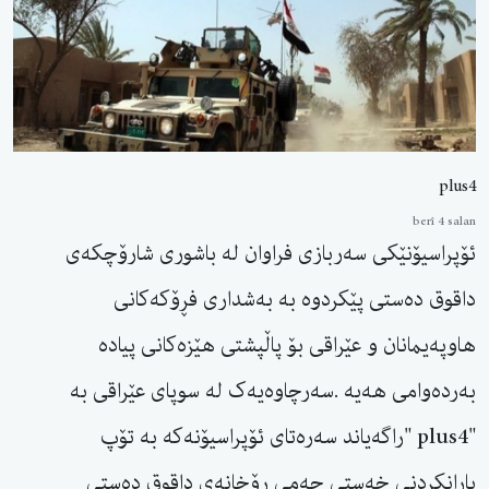
plus4
berî 4 salan
ئۆپراسیۆنێکی سەربازی فراوان لە باشوری شارۆچکەی
داقوق دەستی پێکردوە بە بەشداری فڕۆکەکانی
هاوپەیمانان و عێراقی بۆ پاڵپشتی هێزەکانی پیادە
بەردەوامی هەیە .سەرچاوەیەک لە سوپای عێراقی بە
"plus4 "راگەیاند سەرەتای ئۆپراسیۆنەکە بە تۆپ
بارانکردنی خەستی چەمی رۆخانەی داقوق دەستی