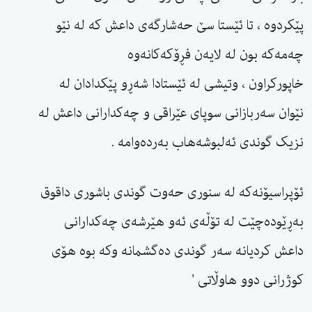
پێکردوە ، تا ئێستا سێ حەشارگەی داعش کە لە نێو
چەمەکە بون لە لایەن فڕۆکەکانەوە
خاپورکراون ، وتیشی لە ئێستادا شەڕو پێکدادان لە
نێوان سەربازانی سوپای عێراقی و چەکدارانی داعش لە
نزیک گوندی ئەلبوشەهاب بەردەوامە .
ئۆپراسیۆنەکە لە سنوری حەوت گوندی باشوری داقوق
بەڕێودەچێت لە تۆڵەی ئەو هێرشەی چەکدارانی
داعش کردیانە سەر گوندی دەگشمانە وکە بوە هۆی
کوژرانی دوو هاوڵاتی '