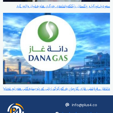
سعودیا، تورکیا و پاکستان رێککەوتننامەی بەرگری هاوبەشیان واژوو کرد
داناغاز .. فڕۆشتنی غازی کۆڕمۆڕ بە کەرکوک زیانی لە پێویستیەکانی هەرێم نەداوا
info@plus4.co