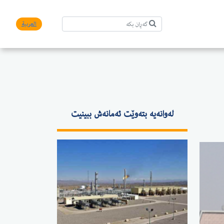
العربیة
لەوانەیە بتەوێت ئەمانەش ببینیت