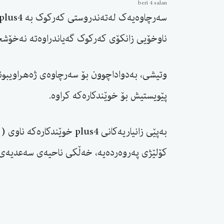
berî 4 salan
ناوخۆیی زانکۆی کەرکوک گەیاندراوەتە نەخۆشخا
وتیشی، بەدواداچوون بۆ سەرچاوەی ژەهراویبون
پێویستیش بۆ خوێندکارەکە کراوە.
کۆلێژی پەروەردەيه، خەڵکی ناحیەی سەعدیەی پا