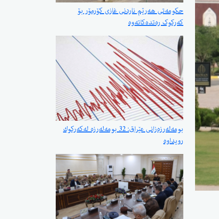
حکومەتی هەرێم ناردنی غازی کۆرمۆر بۆ
کەرکوک رەتدەکاتەوە
بومەلەرزەزانی عێراق: 32 بومەلەرزە لەكەركوك
رویداوە