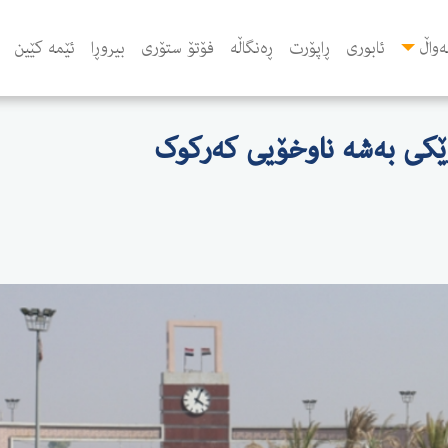
واڵ
ئابوری
ڕاپۆرت
ڕەنگاڵە
فۆتۆ ستۆری
بیروڕا
ئێمە کێین
رێکی بەشە ناوخۆیی کەرکوک