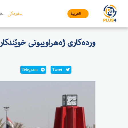
سەرەکی
هە
العربیة
وردەکاری ژەهراویبونی خوێندکا
Telegram
Tweet