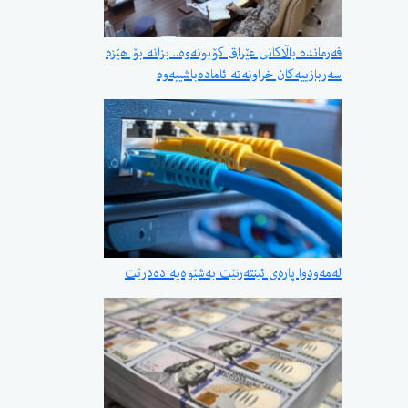
فەرماندە باڵاکانی عێراق کۆبونەوە.. بزانە بۆ هێزە
سەربازییەکان خراونەتە ئامادەباشییەوە
لەمەودوا پارەی ئینتەرنێت بەشێوەیە دەدرێت