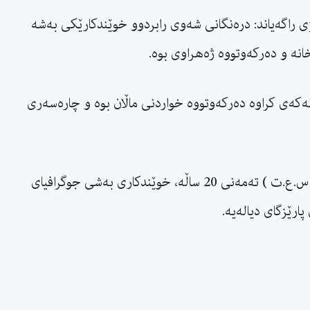
سەرچاوەیەک لەتەندروستی کەرکوک بە plus4ی راگەیاند: درەنگانی شەوی رابردوو خوێندکارێکی بەشە
نە و دەرکەوتووە ژەهراوی بوە.
ەکەی کراوە دەرکەوتووە خواردنی ماڵان بوە و چارەسەری
بەپێی زانیاریەکانی plus4 خوێندکارەکە ناوی ( س.ع.ت ) تەمەنی 20 ساڵە، خوێندکاری بەشی جوگرافیای
رێزگای دیالەیە.