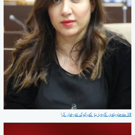
18 مەحاویلەی کارەبا بۆ کەرکوک تەرخان کرا