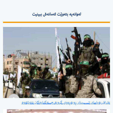
لەوانەیە بتەوێت ئەمانەش ببینیت
عێراق بەیاسای تــ..ــیرۆر ڕوبەڕووی گروپە چـ.ـەکدارەکان دەبێتەوە