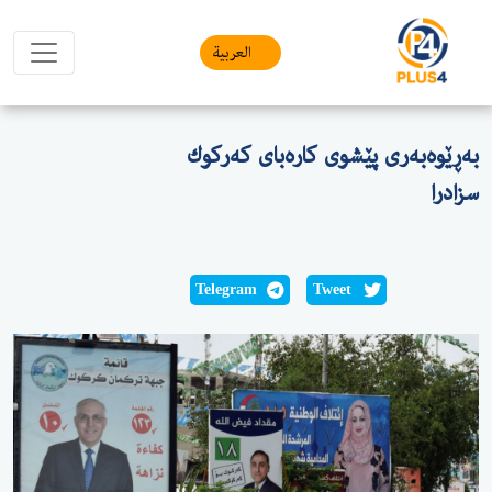
العربیة
بەڕێوەبەری پێشوی كارەبای كەركوك
سزادرا
Telegram
Tweet