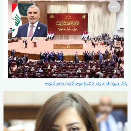
یەک ملیۆن فەرمانبەر تائێستا موچەکانیان وەرنەگرتووە