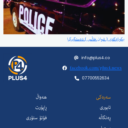
بکوژەکەی ( شوان خاڵس ) دەستگیرکرا
info@plus4.co
facebook.com/plus4.news
07700552634
سەرەکی
هەواڵ
ئابوری
ڕاپۆرت
ڕەنگاڵە
فۆتۆ ستۆری