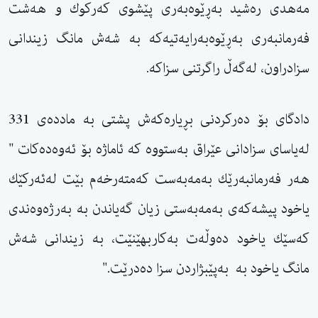
مەهدی رەشید بەڕێوەبەری پێشوی كەركوك و هەشت
فەرمانبەری بەڕێوەبەرایەتیەكە بە شەش مانگ زیندانی
سزادراون، لەگەڵ راگرتنی سزاكە.
دادگای بۆ دەركردنی بڕیارەكەش پشتی بە ماددەی 331
لەیاسای سزادانی عێراق بەستووە كە ئاماژە بۆ ئەوەدەكات "
هەر فەرمانبەرێك بەمەبەست كەمتەرخەم بێت لەئەركێك
یاخود پیشەكەی بەمەبەستی زیان گەیاندن بە بەرژەوەندی
كەسێك یاخود دەوڵەت به‌كاربهێنێت، بە زیندانی شەش
مانگ یاخود بە بەپێبژاردن سزا دەدرێت."