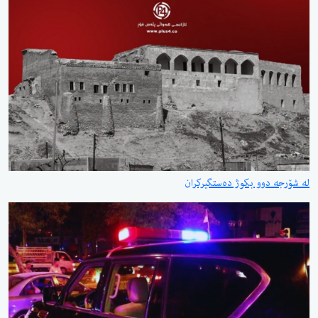
لە شۆرجە دوو بکوژ دەستگیرکران