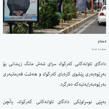
plus4
berî 4 salan
دادگای تاوانەكانی كەركوك سزای شەش مانگ زیندانی بۆ
بەڕێوەبەری پێشوی كارەبای كەركوك و هه‌شت فه‌رمانبه‌ری
به‌رێوه‌به‌رایه‌تیه‌كه‌ دەرگرد.
بەپێی نوسراوێكی دادگای تاوانەكانی كەركوك، یاڵچن