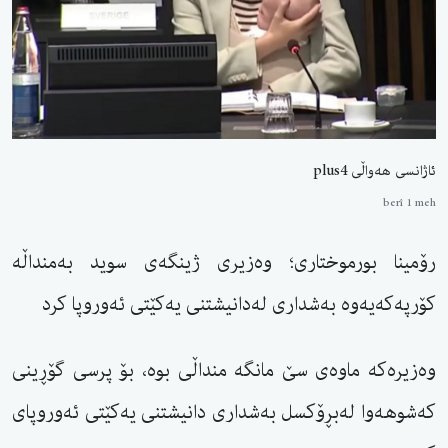
ئاژانسی هەواڵی plus4
berî 1 meh
رۆمینا بورموختاری؛ وەزیری ژینگەی سوید بەمنداڵە
كۆرپەكەیەوە بەشداری لەدانیشتنی یەكێتی ئەوروپا كرد
وەزیرەكە ماوەی سێ مانگە منداڵی بوە، بۆ پرسی گۆڕینی
كەشوهەوا لەبڕۆكسل بەشداری دانیشتنی یەكێتی ئەوروپای