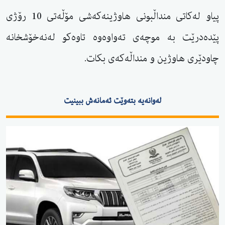
پیاو لەكاتی منداڵبونی هاوژینەكەشی مۆڵەتی 10 رۆژی
پێدەدرێت بە موچەی تەواوەوە تاوەكو لەنەخۆشخانە
چاودێری هاوژین و منداڵەكەی بكات.
لەوانەیە بتەوێت ئەمانەش ببینیت