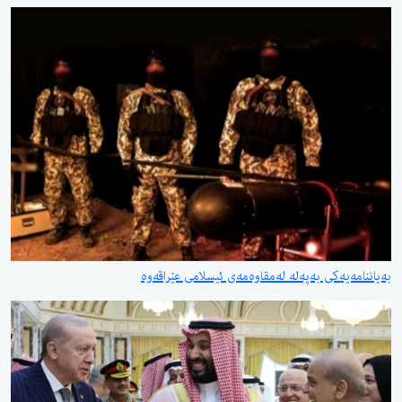
بەیاننامەیەكی بەپەلە لەمقاوەمەی ئیسلامی عێراقەوە