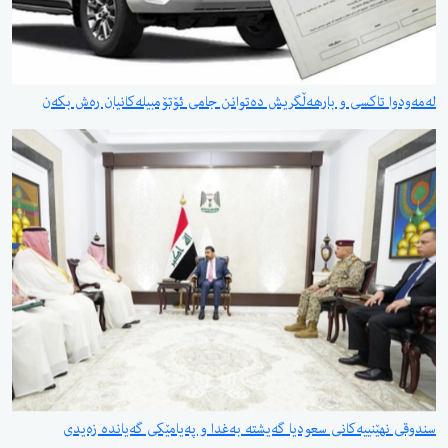
لەمەودوا تاکسی و بارهەڵگریش دەتوانن جامی ئۆتۆمبیلەکانیان رەش بکەن
سندوقی نهێنییەكانی سعودیا گەیشتە بەغدا و پەیامێكی گەیاندە زەیدی