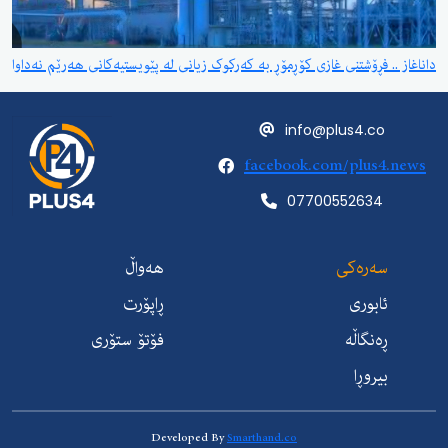
داناغاز .. فڕۆشتنی غازی کۆڕمۆڕ بە کەرکوک زیانی لە پێویستیەکانی هەرێم نەداوا
info@plus4.co
facebook.com/plus4.news
07700552634
سەرەکی
هەواڵ
ئابوری
ڕاپۆرت
ڕەنگاڵە
فۆتۆ ستۆری
بیروڕا
Developed By
Smarthand.co