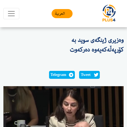
العربیة
وەزیری ژینگەی سوید بە
كۆرپەڵەكەیەوە دەركەوت
Telegram
Tweet