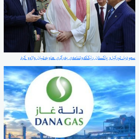
سعودیا، تورکیا و پاکستان رێککەوتننامەی بەرگری هاوبەشیان واژوو کرد