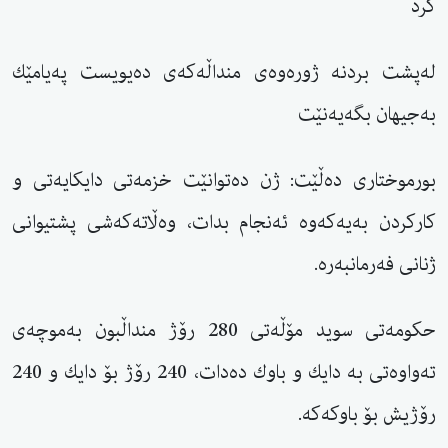
كرد
لەپشت بردنە ژورەوەی منداڵەكەی دەیویست پەیامێك
بەجیهان بگەیەنێت
بورموختاری دەڵێت: ژن دەتوانێت خزمەتی دایكایەتی و
كاركردن بەیەكەوە ئەنجام بدات، وەڵاتەكەشی پشتیوانی
ژنانی فەرمانبەرە.
حكومەتی سوید مۆڵەتی 280 رۆژ منداڵبون بەموچەی
تەواوەتی بە دایك و باوك دەدات، 240 رۆژ بۆ دایك و 240
رۆژیش بۆ باوكەكە.