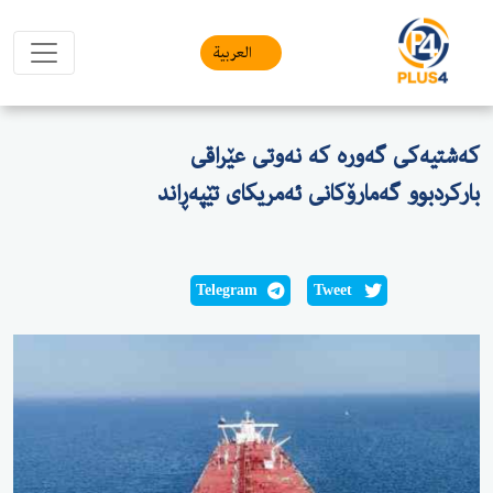
العربیة
کەشتیەکی گەورە کە نەوتی عێراقی
بارکردبوو گەمارۆکانی ئەمریکای تێپەڕاند
Telegram
Tweet