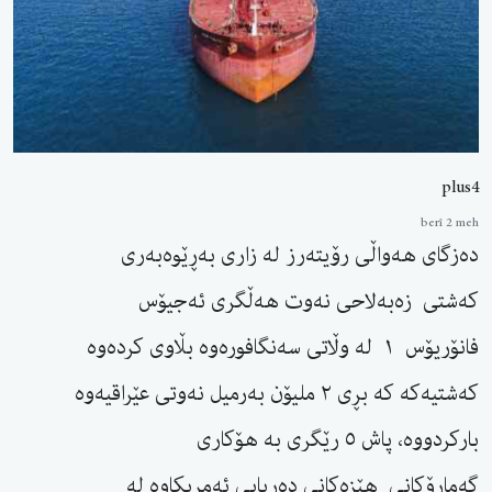
plus4
berî 2 meh
دەزگای هەواڵی رۆیتەرز لە زاری بەڕێوەبەری
کەشتی زەبەلاحی نەوت هەڵگری ئەجیۆس
فانۆریۆس ١ لە وڵاتی سەنگافورەوە بڵاوی کردەوە
کەشتیەکە کە بڕی ٢ ملیۆن بەرمیل نەوتی عێراقیەوە
بارکردووە، پاش ٥ رێگری بە هۆکاری
گەمارۆکانی هێزەکانی دەریایی ئەمریکاوە لە