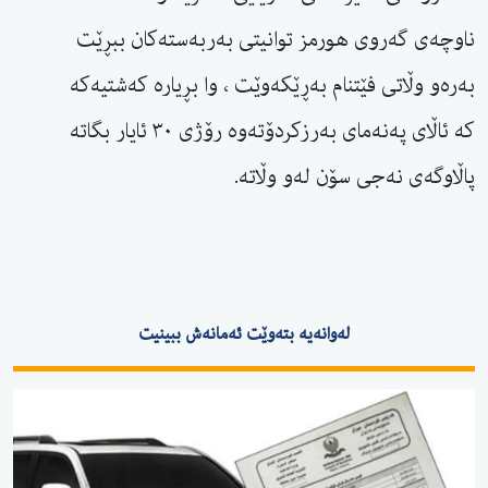
ناوچەی گەروی هورمز توانیتی بەربەستەکان ببڕێت
بەرەو وڵاتی فێتنام بەڕێکەوێت ، وا بڕیارە کەشتیەکە
کە ئاڵای پەنەمای بەرزکردۆتەوە رۆژی ٣٠ ئایار بگاتە
پاڵاوگەی نەجی سۆن لەو وڵاتە.
لەوانەیە بتەوێت ئەمانەش ببینیت