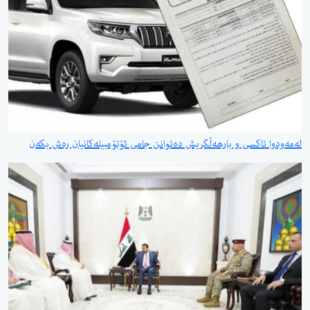
لەمەودوا تاکسی و بارهەڵگریش دەتوانن جامی ئۆتۆمبیلەکانیان رەش بکەن