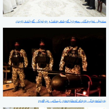
سندوقی نهێنییەكانی سعودیا گەیشتە بەغدا و پەیامێكی گەیاندە زەیدی
بەیاننامەیەكی بەپەلە لەمقاوەمەی ئیسلامی عێراقەوە