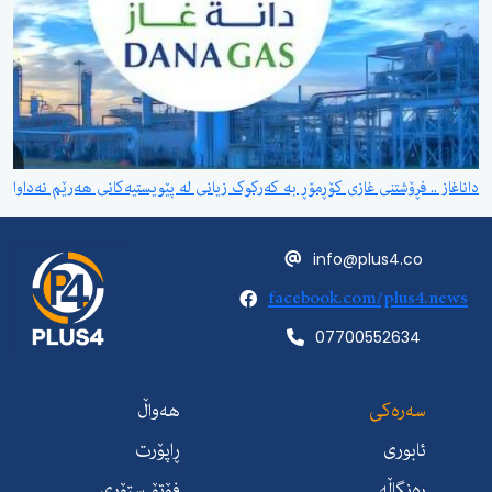
داناغاز .. فڕۆشتنی غازی کۆڕمۆڕ بە کەرکوک زیانی لە پێویستیەکانی هەرێم نەداوا
info@plus4.co
facebook.com/plus4.news
07700552634
سەرەکی
هەواڵ
ئابوری
ڕاپۆرت
ڕەنگاڵە
فۆتۆ ستۆری