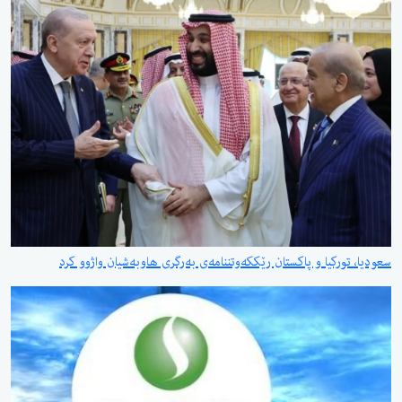
سعودیا، تورکیا و پاکستان رێککەوتننامەی بەرگری هاوبەشیان واژوو کرد