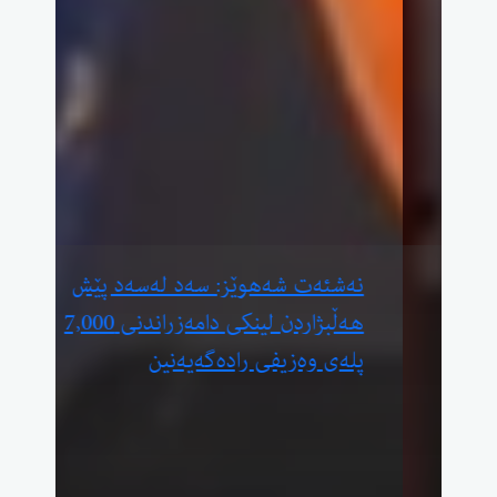
هاوڵاتییەک: بەشێکی خەڵکی لەجێی
هاوکاریکردن سەرقاڵی وێنەگرتن بوون