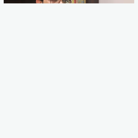
berî 1 sal
ۆک..ئەوەی دەربارەی دامەزراندنەکەی کۆمپانیای نەوت نایزانی، بۆچی
ێژەی کوردی تیا کەمە؟