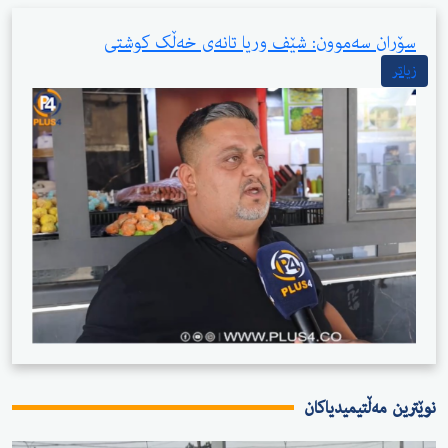
سۆران سەموون: شێف وریا تانەی خەڵک کوشتی
زیاتر
وێترین مەڵتیمیدیاکان