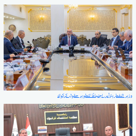
وزير النفط يترأس اجتماعًا لتطوير حقول كركوك