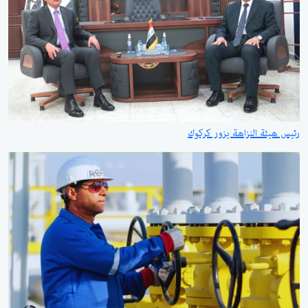
رئيس هيئة النزاهة يزور كركوك