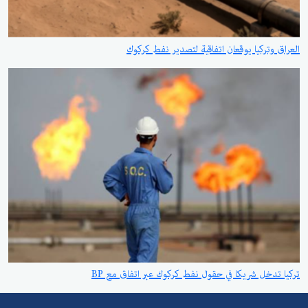
العراق وتركيا يوقعان اتفاقية لتصدير نفط كركوك
تركيا تدخل شريكا في حقول نفط كركوك عبر اتفاق مع BP