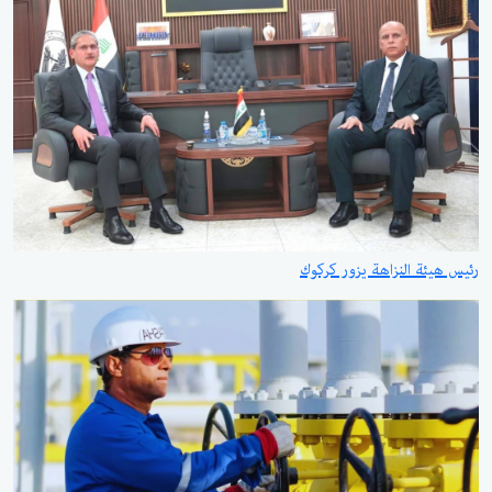
رئيس هيئة النزاهة يزور كركوك