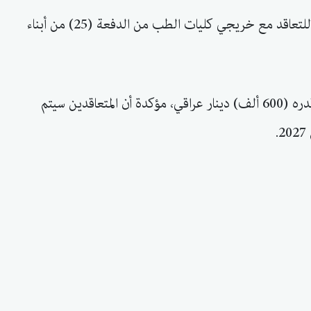
أعلنت دائرة صحة كركوك، عن فتح باب التقديم للتعاقد مع خريجي كليات الطب من الدفعة (25) من أبناء
وذكرت الدائرة أن التعاقد سيكون براتب شهري قدره (600 ألف) دينار عراقي، مؤكدة أن المتعاقدين سيتم
.