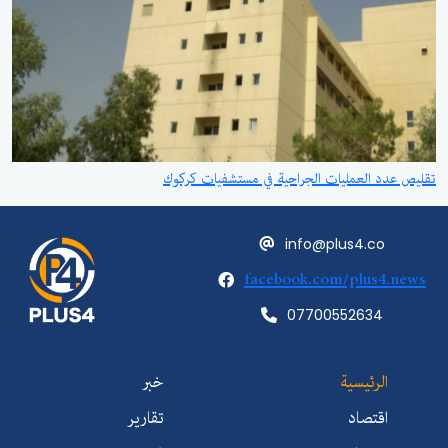
تقليص عدد العمليات الجراحية في مستشفيات كركوك
info@plus4.co
facebook.com/plus4.news
07700552634
الرئيسية
خبر
اقتصاد
تقارير