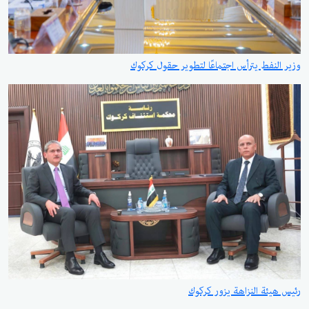
وزير النفط يترأس اجتماعًا لتطوير حقول كركوك
رئيس هيئة النزاهة يزور كركوك