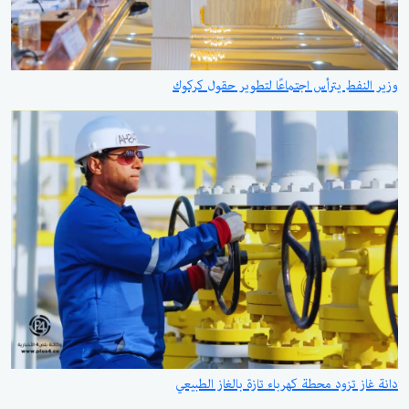
وزير النفط يترأس اجتماعًا لتطوير حقول كركوك
دانة غاز تزود محطة كهرباء تازة بالغاز الطبيعي