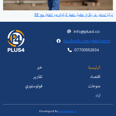
تركيا تدخل شريكا في حقول نفط كركوك عبر اتفاق مع BP
info@plus4.co
facebook.com/plus4.news
07700552634
الرئيسية
خبر
اقتصاد
تقارير
منوعات
فوتوستوري
اراء
Developed By
Smarthand.co