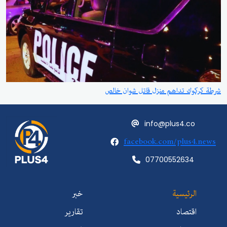
شرطة كركوك تداهم منزل قاتل شوان خالص
info@plus4.co
facebook.com/plus4.news
07700552634
الرئيسية
خبر
اقتصاد
تقارير