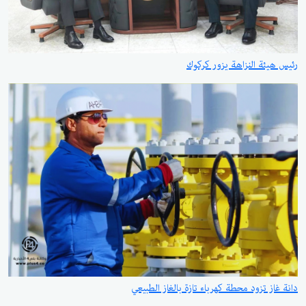
رئيس هيئة النزاهة يزور كركوك
دانة غاز تزود محطة كهرباء تازة بالغاز الطبيعي