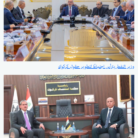
وزير النفط يترأس اجتماعًا لتطوير حقول كركوك