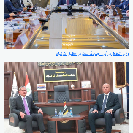
وزير النفط يترأس اجتماعًا لتطوير حقول كركوك