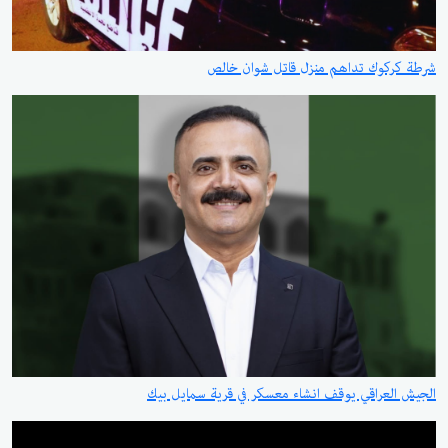
شرطة كركوك تداهم منزل قاتل شوان خالص
الجيش العراقي يوقف انشاء معسكر في قرية سمايل بيك