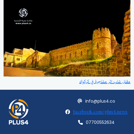
مقتل شاب اثر مشاجرة في كركوك
info@plus4.co
facebook.com/plus4.news
07700552634