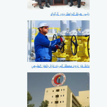
رئيس هيئة النزاهة يزور كركوك
دانة غاز تزود محطة كهرباء تازة بالغاز الطبيعي