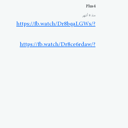
Plus4
منذ 8 أشهر
https://fb.watch/Dr8bqaLGWs/?
https://fb.watch/Dr8ce6rdaw/?