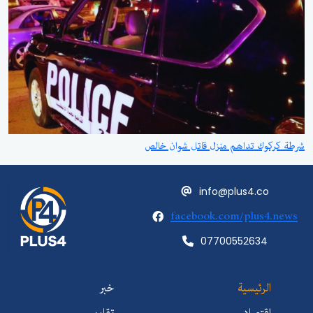
شرطة كركوك تداهم منزل قاتل شوان خالص
info@plus4.co
facebook.com/plus4.news
07700552634
الرئيسية
خبر
اقتصاد
تقارير