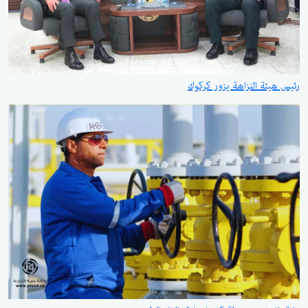
رئيس هيئة النزاهة يزور كركوك