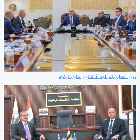
وزير النفط يترأس اجتماعًا لتطوير حقول كركوك