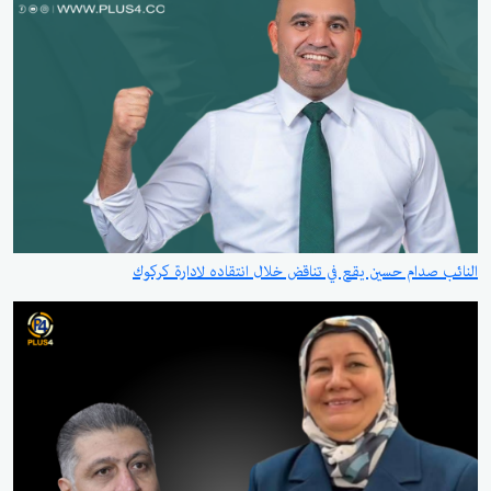
النائب صدام حسين يقع في تناقض خلال انتقاده لادارة كركوك