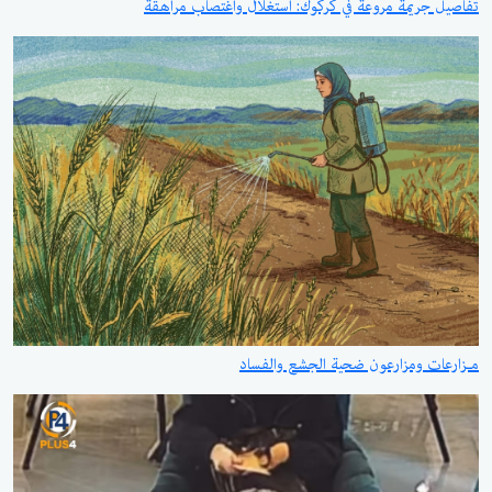
تفاصيل جريمة مروعة في كركوك: استغلال واغتصاب مراهقة
مـزارعات ومزارعون ضحية الجشع والفساد