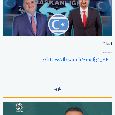
Plus4
منذ سنة
https://fb.watch/zmefg4_EFU/?
المزيد