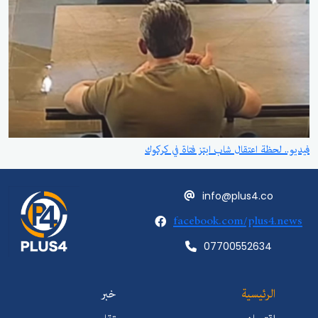
فيديو.. لحظة اعتقال شاب ابتز فتاة في كركوك
info@plus4.co
facebook.com/plus4.news
07700552634
الرئيسية
خبر