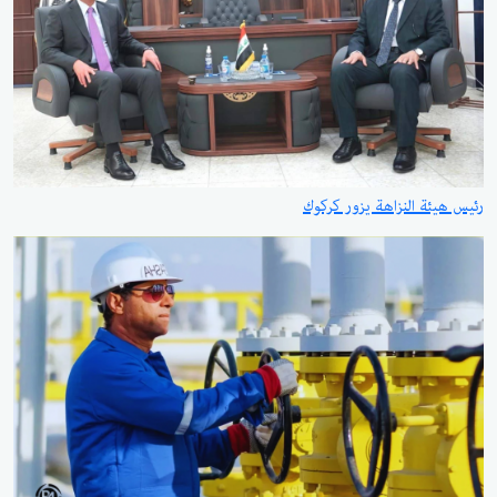
رئيس هيئة النزاهة يزور كركوك