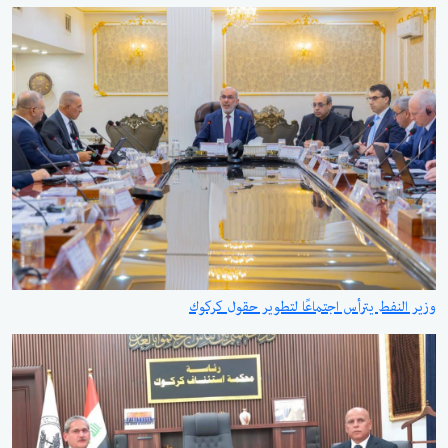
وزير النفط يترأس اجتماعًا لتطوير حقول كركوك