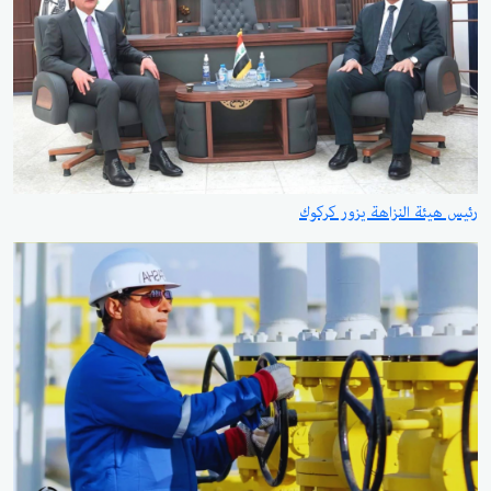
رئيس هيئة النزاهة يزور كركوك