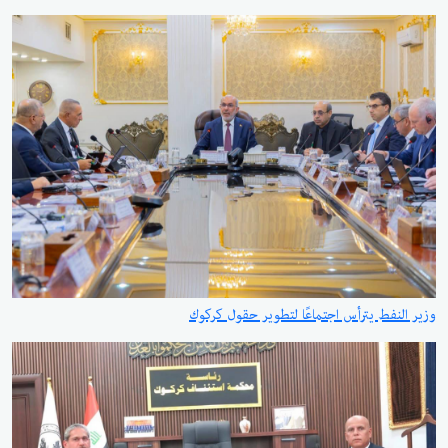
وزير النفط يترأس اجتماعًا لتطوير حقول كركوك