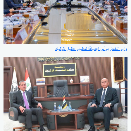
وزير النفط يترأس اجتماعًا لتطوير حقول كركوك