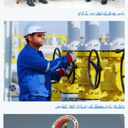
رئيس هيئة النزاهة يزور كركوك
دانة غاز تزود محطة كهرباء تازة بالغاز الطبيعي