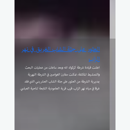
وزير النفط يترأس اجتماعًا لتطوير
حقول كركوك
ترأس وزير النفط اجتماعًا خُصص لمتابعة مشروع تطوير حقول كركوك
الأربعة، التي تشمل: باي حسن، جمبور، خباز، وحقل كركوك ...