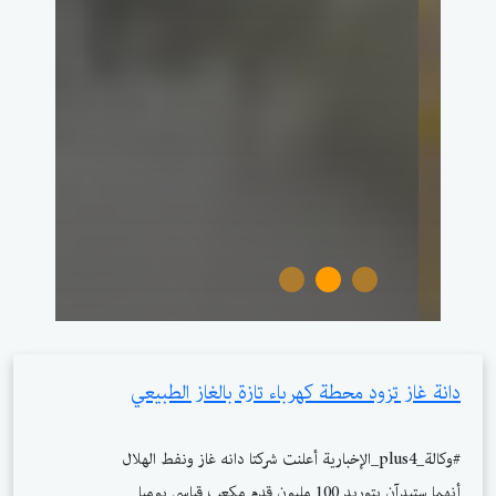
دانة غاز تزود محطة كهرباء تازة بالغاز الطبيعي
#وكالة_plus4_الإخبارية أعلنت شركتا دانه غاز ونفط الهلال
أنهما ستبدآن بتوريد 100 مليون قدم مكعب قياسي يوميا